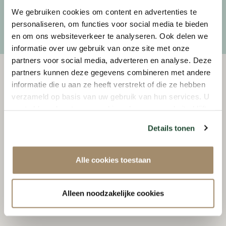
We gebruiken cookies om content en advertenties te
SEND
personaliseren, om functies voor social media te bieden
en om ons websiteverkeer te analyseren. Ook delen we
informatie over uw gebruik van onze site met onze
partners voor social media, adverteren en analyse. Deze
MAP
STREETVIEW
+
partners kunnen deze gegevens combineren met andere
informatie die u aan ze heeft verstrekt of die ze hebben
verzameld op basis van uw gebruik van hun services. U
-
gaat akkoord met onze cookies als u onze website blijft
gebruiken.
Details tonen
Alle cookies toestaan
Alleen noodzakelijke cookies