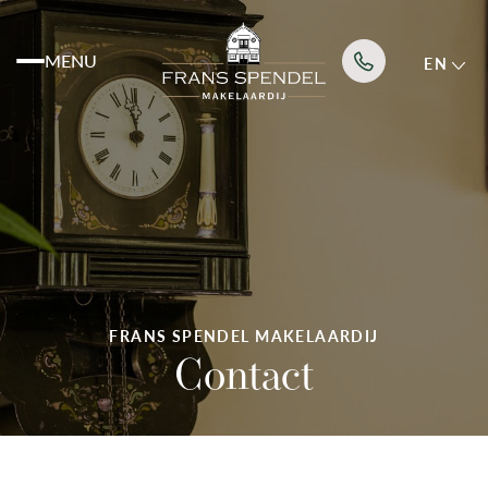
MENU
EN
Listings
Services
About us
FRANS SPENDEL MAKELAARDIJ
Contact
News