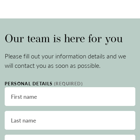
Our team is here for you
Please fill out your information details and we
will contact you as soon as possible.
PERSONAL DETAILS
(REQUIRED)
First name
Last name