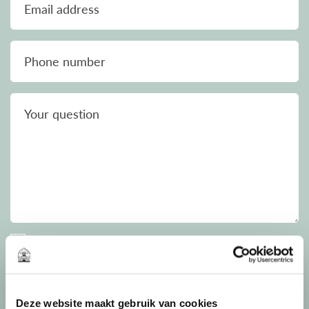
Email address
Phone number
Your question
I agree with the
privacy statement
of Frans
Spendel Makelaardij
reCAPTCHA
Privacy
•
Terms
Deze website maakt gebruik van cookies