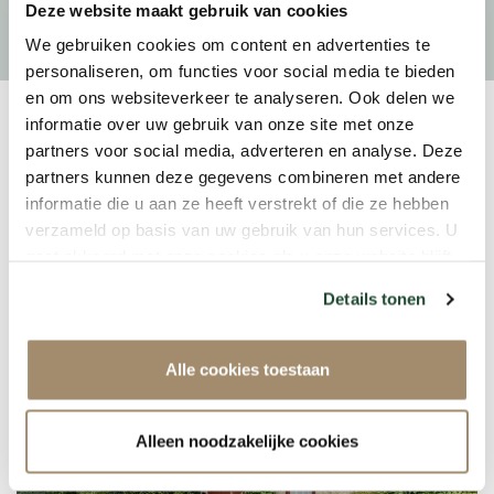
Deze website maakt gebruik van cookies
Our real estate agents know what to
We gebruiken cookies om content en advertenties te
do.
personaliseren, om functies voor social media te bieden
Read more
en om ons websiteverkeer te analyseren. Ook delen we
informatie over uw gebruik van onze site met onze
Bekijk hier het nieuwste
partners voor social media, adverteren en analyse. Deze
woningaanbod!
partners kunnen deze gegevens combineren met andere
informatie die u aan ze heeft verstrekt of die ze hebben
verzameld op basis van uw gebruik van hun services. U
gaat akkoord met onze cookies als u onze website blijft
gebruiken.
Details tonen
Alle cookies toestaan
Alleen noodzakelijke cookies