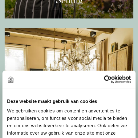
Selling
berging.
Selling your house without the hassle. Our real
estate agents know what to do.
Entree en hal
Read more
Via de verzorgde gemeenschappelijke entree
bereikt u de woning op de tweede verdieping. De
voordeur opent naar een ruime, centrale hal die
toegang biedt tot alle vertrekken. Bij
binnenkomst treft u direct een garderobenis, een
praktische bergkast, het separate toilet met
fonteintje, en uiteraard de doorgang naar de
overige ruimtes. De hal is voorzien van een
Deze website maakt gebruik van cookies
doorlopende houten vloer die een warme en luxe
We gebruiken cookies om content en advertenties te
uitstraling geeft aan het geheel.
personaliseren, om functies voor social media te bieden
en om ons websiteverkeer te analyseren. Ook delen we
informatie over uw gebruik van onze site met onze
Woonkamer