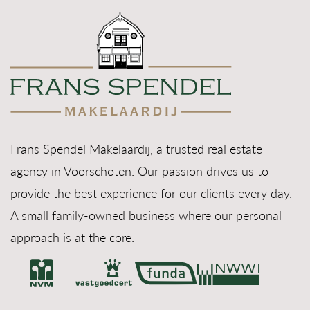
• Ruime open keuken;
• Moderne badkamer;
• Zonnig balkon gelegen op het Zuidoosten;
• Nieuwe meterkast met 3 fase, 9 groepen en 3
aardlekschakelaars;
• Ruime berging in de onderbouw;
• Energielabel: A;
Frans Spendel Makelaardij, a trusted real estate
• Asbest- en ouderdomsclausule van toepassing.
agency in Voorschoten. Our passion drives us to
DISCLAIMER
provide the best experience for our clients every day.
Deze informatie is door ons met de nodige
A small family-owned business where our personal
zorgvuldigheid samengesteld. Onzerzijds wordt
approach is at the core.
echter geen enkele aansprakelijkheid aanvaard
voor enige onvolledigheid, onjuistheid of
anderszins, dan wel de gevolgen daarvan. Alle