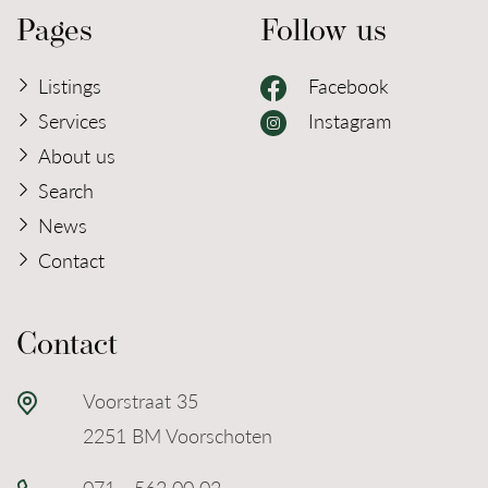
opgegeven maten en oppervlakten zijn indicatief.
Pages
Follow us
Heeft u interesse in deze woning en zou u deze
Listings
Facebook
graag willen bezichtigen? Maak dan snel een
Services
Instagram
afspraak via ons kantoor!
About us
Search
News
Contact
Contact
Voorstraat 35
2251 BM Voorschoten
071 - 562 00 02