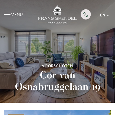
MENU
EN
Listings
Services
VOORSCHOTEN
Cor van
About us
Osnabruggelaan 19
News