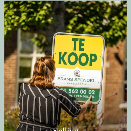
terecht kunt voor een gevarieerd aanbod aan
winkels, supermarkten, horecagelegenheden en
andere voorzieningen. Daarnaast is de
bereikbaarheid uitstekend: met de auto of het
openbaar vervoer bent u binnen korte tijd in
steden als Leiden, Den Haag en zelfs
Amsterdam. Dit maakt de woning zeer geschikt
voor forenzen of voor wie centraal én rustig wil
wonen.
Over het complex
Het complex dateert uit 1992 en beschikt over
een entree met bellentableau, brievenbussen,
intercominstallatie, lift en het trappenhuis. In de
onderbouw van het complex vindt u de ruime