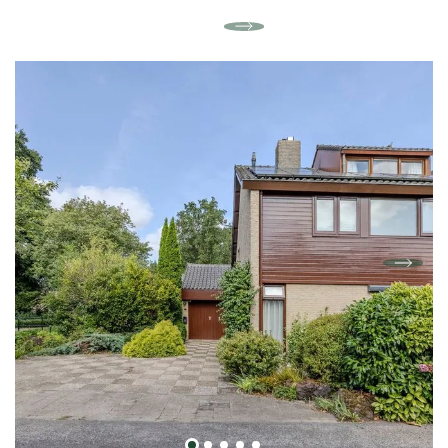
Sanitair (2024)
Grenzend aan de hoofdslaapkamer vindt u de
modern uitgevoerde badkamer. Deze is uitgerust
met een ruime inloopdouche, een
wastafelmeubel met opbergruimte, een
designradiator en de aansluiting voor de
wasmachine en droger. Alles is verzorgd in
neutrale en tijdloze kleurstellingen.
Buitenruimte
Tot slot beschikt het appartement over een
heerlijk balkon, gelegen op het zuidoosten. Hier
kunt u in alle rust genieten van de ochtend- en
middagzon, bijvoorbeeld met een kop koffie of