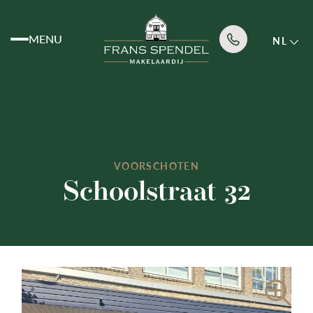
MENU
NL
Aanbod
Diensten
VOORSCHOTEN
Schoolstraat 32
Over ons
Nieuws