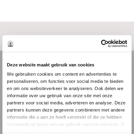
Kenmerken:
• Frontbreedte: 5,87 meter;
• Begane grond: 133 m²;
• Souterrain: 143 m² apart te koop;
• Pantry en toiletgroep;
Locatie
• Parkeren met blauwe zone en vrij parkeren op
openbaar terrein en parkeergarages in de directe
KAART
STREETVIEW
Deze website maakt gebruik van cookies
omgeving;
We gebruiken cookies om content en advertenties te
• Oplevering in overleg;
personaliseren, om functies voor social media te bieden
• Energielabel: A.
en om ons websiteverkeer te analyseren. Ook delen we
informatie over uw gebruik van onze site met onze
AANVAARDING
partners voor social media, adverteren en analyse. Deze
partners kunnen deze gegevens combineren met andere
BEKIJK KAART
Aanvaarding in overleg.
informatie die u aan ze heeft verstrekt of die ze hebben
verzameld op basis van uw gebruik van hun services. U
DISCLAIMER
gaat akkoord met onze cookies als u onze website blijft