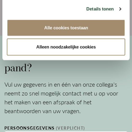
Deze informatie is door ons met de nodige
gebruiken.
Details tonen
zorgvuldigheid samengesteld. Onzerzijds wordt
echter geen enkele aansprakelijkheid aanvaard
Alle cookies toestaan
voor enige onvolledigheid, onjuistheid of
anderszins, dan wel de gevolgen daarvan. Alle
Alleen noodzakelijke cookies
opgegeven maten en oppervlakten zijn indicatief.
Meer informatie over dit
Heb je interesse in dit object en zou je deze graag
pand?
willen bezichtigen? Maak dan snel een afspraak
via ons kantoor!
Vul uw gegevens in en één van onze collega's
neemt zo snel mogelijk contact met u op voor
het maken van een afspraak of het
beantwoorden van uw vragen.
PERSOONSGEGEVENS
(VERPLICHT)