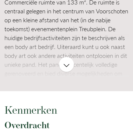
Commerciële ruimte van 133 m². De ruimte is
centraal gelegen in het centrum van Voorschoten
op een kleine afstand van het (in de nabije
toekomst) evenementenplein Treubplein. De
huidige bedrijfsactiviteiten zijn te beschrijven als
een body art bedrijf. Uiteraard kunt u ook naast
body art ook andere activiteiten ontplooien in dit
unieke pand. Het pand is recentelijk volledige
gerenoveerd en bied diverse mogelijkheden om
voordelig een bedrijf te vestigen.
BEREIKBAARHEID
De ruimte is centraal gelegen aan de
Kenmerken
Schoolstraat en in de omgeving is ruime
Overdracht
parkeergelegenheid. De winkelruimte ligt in de