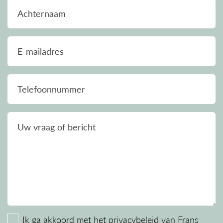
Achternaam
De Meetinstructie is gebaseerd op de NEN2580.
De Meetinstructie is bedoeld om een meer
eenduidige manier van meten toe te passen voor
E-mailadres
het geven van een indicatie van de
gebruiksoppervlakte. De Meetinstructie sluit
verschillen in meetuitkomsten niet volledig uit,
Telefoonnummer
door bijvoorbeeld interpretatieverschillen,
afrondingen of beperkingen bij het uitvoeren van
Uw vraag of bericht
de meting.
Ik ga akkoord met het
privacybeleid
van Frans