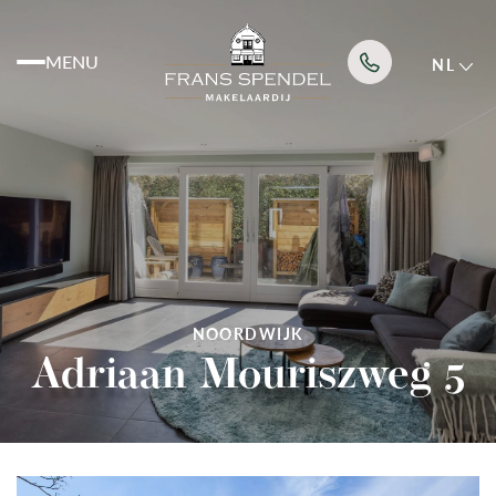
MENU
NL
Aanbod
Diensten
NOORDWIJK
Over ons
Adriaan Mouriszweg 5
Nieuws