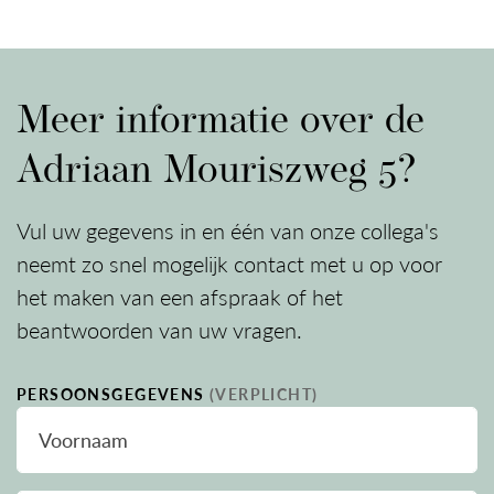
Nieuwsgierig geworden?
Deze woning is absoluut een bezichtiging waard.
Neem snel contact op met ons kantoor voor het
Meer informatie over de
maken van een afspraak – wij leiden u graag
rond!
Adriaan Mouriszweg 5?
DISCLAIMER
Vul uw gegevens in en één van onze collega's
Deze informatie is door ons met de nodige
neemt zo snel mogelijk contact met u op voor
zorgvuldigheid samengesteld. Onzerzijds wordt
het maken van een afspraak of het
echter geen enkele aansprakelijkheid aanvaard
beantwoorden van uw vragen.
voor enige onvolledigheid, onjuistheid of
anderszins, dan wel de gevolgen daarvan. Alle
PERSOONSGEGEVENS
(VERPLICHT)
opgegeven maten en oppervlakten zijn indicatief.
Voornaam
Toelichtingsclausule NEN2580