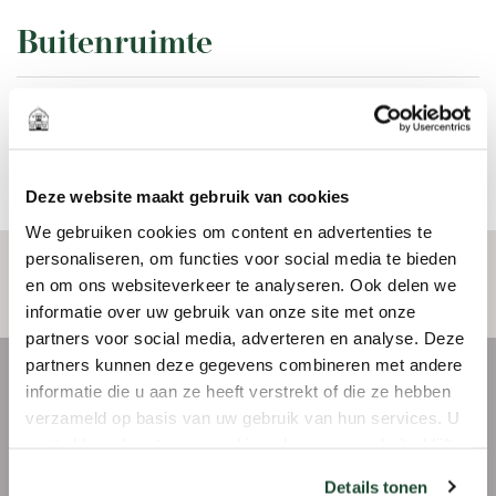
Tweede verdieping:
Buitenruimte
De tweede verdieping is via een vaste trap
bereikbaar. Hier treft u twee ruime slaapkamers,
Ligging
In woonwijk
aan de voor- en achterzijde gelegen. Ook treft u
Schuur
Vrijstaand steen
op deze verdieping een luxe badkamer welke is
voorzien van een ligbad, inloopdouche,
Deze website maakt gebruik van cookies
wastafelmeubel en designradiator. Op de
We gebruiken cookies om content en advertenties te
overloop bevindt zich een vaste kast met de
personaliseren, om functies voor social media te bieden
opstelplaats van de HR-combiketel.
en om ons websiteverkeer te analyseren. Ook delen we
Locatie
informatie over uw gebruik van onze site met onze
partners voor social media, adverteren en analyse. Deze
Tuin
partners kunnen deze gegevens combineren met andere
KAART
STREETVIEW
Vanuit de woonkamer op de begane grond is er
informatie die u aan ze heeft verstrekt of die ze hebben
toegang tot een besloten zonneterras. De diepe
verzameld op basis van uw gebruik van hun services. U
gaat akkoord met onze cookies als u onze website blijft
achtertuin is gelegen op het Noordwesten en
gebruiken.
geeft zowel ruimte aan zonliefhebbers als
Details tonen