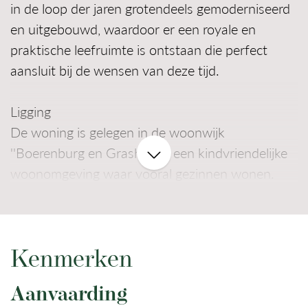
in de loop der jaren grotendeels gemoderniseerd
en uitgebouwd, waardoor er een royale en
praktische leefruimte is ontstaan die perfect
aansluit bij de wensen van deze tijd.
Ligging
De woning is gelegen in de woonwijk
''Boerenburg en Grashoek'', een kindvriendelijke
woonomgeving waar vooral gezinnen wonen.
Het centrum van Noordwijk met een divers
aanbod aan winkels en dagelijkse voorzieningen
is lopend of met de fiets goed bereikbaar. Met
het strand van Noordwijk aan Zee op korte
Kenmerken
fietsafstand biedt deze locatie ook recreatieve
Aanvaarding
voorzieningen zoals cafés, strandpaviljoens en