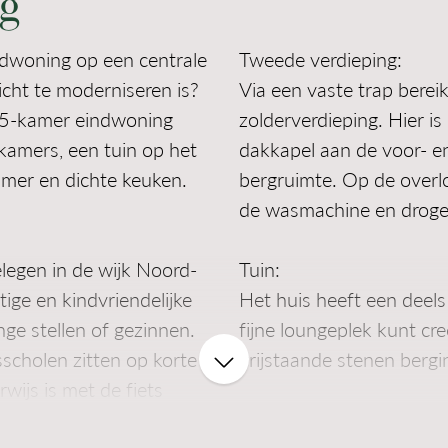
g
ndwoning op een centrale
Tweede verdieping:
zicht te moderniseren is?
Via een vaste trap bereik
e 5-kamer eindwoning
zolderverdieping. Hier i
kamers, een tuin op het
dakkapel aan de voor- en
mer en dichte keuken.
bergruimte. Op de overlo
de wasmachine en droger
legen in de wijk Noord-
Tuin:
stige en kindvriendelijke
Het huis heeft een deels
nge stellen of gezinnen.
fijne loungeplek kunt cre
scholen zitten op korte
vrijstaande stenen bergi
wijs is met de fiets
lcentrum met
Kenmerken van deze wo