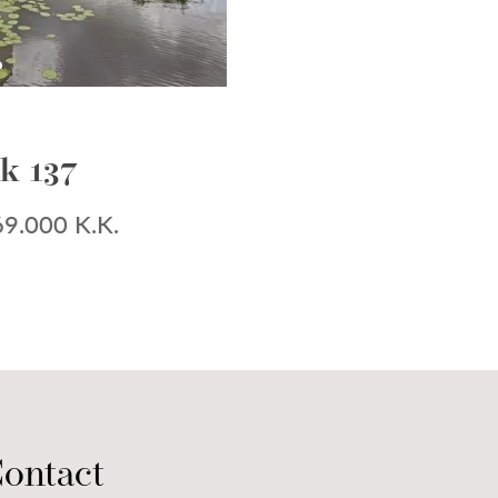
VOO
k 137
Roub
9.000 K.K.
VRAAGPRIJS
ontact