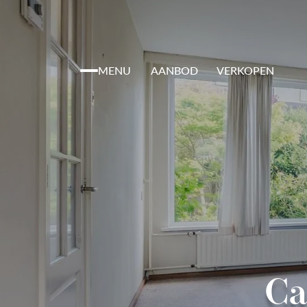
{literal}
MENU
AANBOD
VERKOPEN
Ca