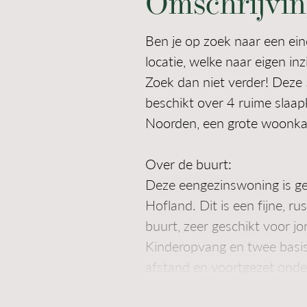
Omschrijvin
Ben je op zoek naar een ei
locatie, welke naar eigen in
Zoek dan niet verder! Dez
beschikt over 4 ruime slaap
Noorden, een grote woonka
Over de buurt:
Deze eengezinswoning is ge
Hofland. Dit is een fijne, ru
buurt, zeer geschikt voor jo
Kinderopvang en twee basis
afstand en voortgezet onder
goed bereikbaar. Een winke