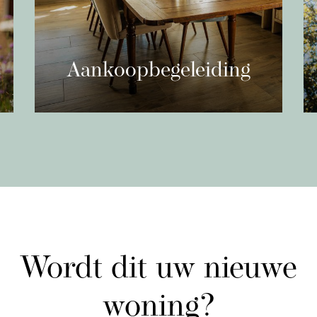
strekt over de gehele
bewoningsclausule is va
chte keuken is voorzien
ig: 4-pits gaskookplaat,
DISCLAIMER
n vaatwasser.
Deze informatie is door
Aankoopbegeleiding
zorgvuldigheid samenges
Bij ieder zoekprofiel hoort een
echter geen enkele aans
droomwoning. Wij helpen u de uwe te
rloop van de eerste
enige onvolledigheid, onj
vinden.
laapkamers, een vaste
wel de gevolgen daarvan
Lees meer
slaapkamers liggen aan
oppervlakten zijn indicati
g en één bevindt zich
 badkamer. De badkamer
Heb je interesse in deze
e, toilet,
graag willen bezichtige
el.
afspraak via ons kantoor
Wordt dit uw nieuwe
woning?