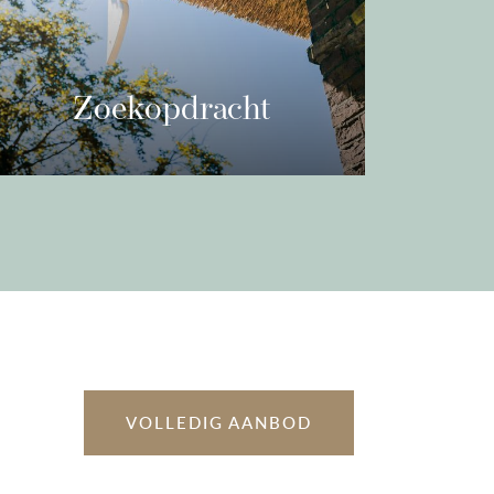
n toepassing.
 ons met de nodige
Zoekopdracht
teld. Onzerzijds wordt
Bent u op zoek naar een nieuwe
prakelijkheid aanvaard voor
woning? Vind het nieuwste aanbod van
uistheid of anderszins, dan
woningen met een gratis zoekopdracht.
. Alle opgegeven maten en
Lees meer
ef.
 woning en zou je deze
n? Maak dan snel een
!
VOLLEDIG AANBOD