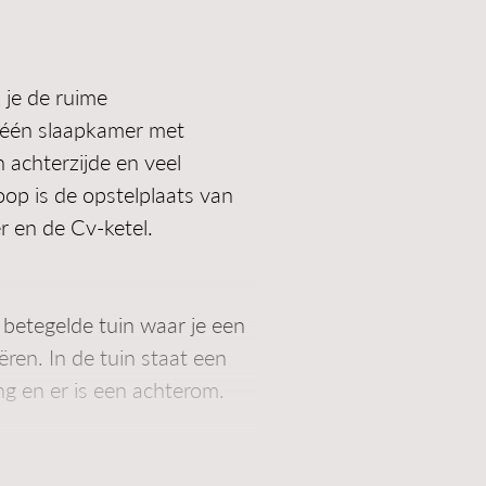
 je de ruime
s één slaapkamer met
 achterzijde en veel
op is de opstelplaats van
 en de Cv-ketel.
 betegelde tuin waar je een
ëren. In de tuin staat een
ng en er is een achterom.
ning: