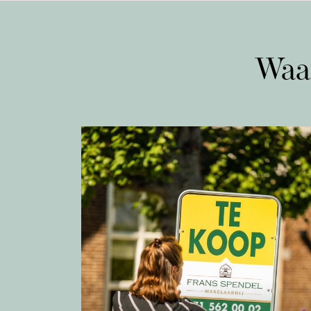
supermarkt bevinden zich e
Verder vind je in de buurt 
sportverenigingen, restaura
voorzieningen en een zwem
Waa
Aanbod
De bushalte staat om de h
Vink bevindt zich op loopaf
A44 zijn zowel Leiden als D
Diensten
minuten bereikbaar met de 
en Amsterdam doe je er een
Over ons
Begane grond:
Via de voortuin bereik je d
meterkast, trapopgang naar 
Nieuws
trapkast, toiletruimte met to