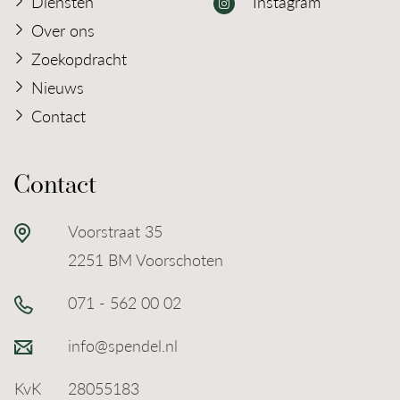
Diensten
Instagram
Heeft u interesse in deze woning en zou u deze
Over ons
graag willen bezichtigen? Maak dan snel een
Zoekopdracht
afspraak via ons kantoor!
Nieuws
Contact
Contact
Voorstraat 35
2251 BM Voorschoten
071 - 562 00 02
info@spendel.nl
KvK
28055183