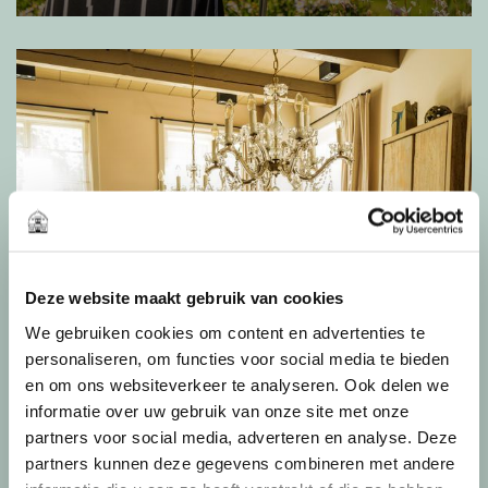
De verkoop van uw woning tot in de puntjes
van een groene en rustige woonomgeving!
verzorgd door onze makelaars.
Lees meer
Begane grond:
Via de zonnige, verzorgd aangelegde voortuin
bereikt u de entree van de woning. In de ruime
hal bevinden zich het toilet met fonteintje, de
meterkast en de doorgang naar de inpandige
garage/berging — ideaal voor het stallen van
fietsen of als extra opslagruimte. Vanuit deze
Deze website maakt gebruik van cookies
centrale hal komt u in de dichte keuken aan de
We gebruiken cookies om content en advertenties te
voorzijde van de woning.
personaliseren, om functies voor social media te bieden
en om ons websiteverkeer te analyseren. Ook delen we
informatie over uw gebruik van onze site met onze
De keuken is voorzien van diverse
partners voor social media, adverteren en analyse. Deze
inbouwapparatuur, waaronder een 6-pits Boretti
partners kunnen deze gegevens combineren met andere
gasfornuis, een combi-oven, een vaatwasser, een