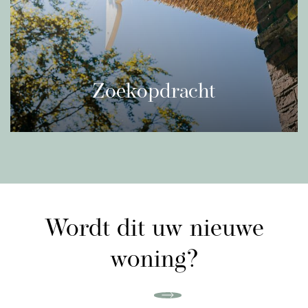
toegang tot twee ruime slaapkamers. De
slaapkamer aan de voorzijde is heerlijk licht en
functioneel in te delen. De slaapkamer aan de
achterzijde beschikt over praktische
inbouwkasten en een en-suite badkamer. Deze
Zoekopdracht
badkamer is uitgerust met een comfortabel
Bent u op zoek naar een nieuwe woning? Vind
ligbad, een ruime douche, een toilet, een wastafel
en de handdoekradiator.
het nieuwste aanbod van woningen met een
gratis zoekopdracht.
Tweede verdieping:
Lees meer
Via de tweede vaste trap bereikt u de tweede
Wordt dit uw nieuwe
verdieping, hier vindt u een royale overloop en
twee volwaardige slaapkamers, vergelijkbaar in
woning?
grootte met die op de eerste verdieping. Deze
kamers zijn ideaal te gebruiken als extra slaap-,