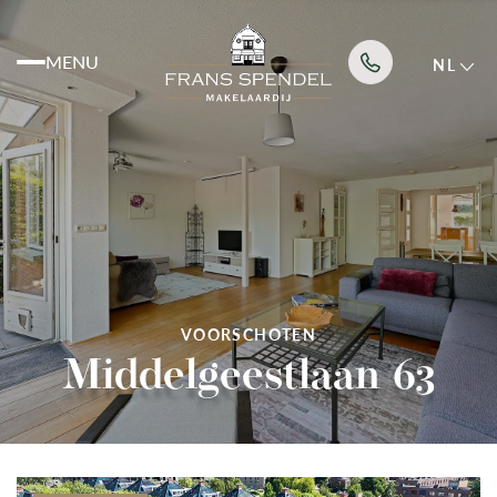
MENU
NL
Aanbod
Diensten
VOORSCHOTEN
Over ons
Middelgeestlaan 63
Nieuws