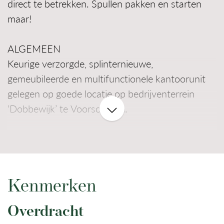
direct te betrekken. Spullen pakken en starten
maar!
ALGEMEEN
Keurige verzorgde, splinternieuwe,
gemeubileerde en multifunctionele kantoorunit
gelegen op goede locatie op bedrijventerrein
‘Dobbewijk’ te Voorschoten.
De unit is voorzien van wandafwerking,
vloerafwerking, verlichting, airconditioning,
vloerverwarming, zonnepanelen, compleet
verzorgde keuken en sanitaire voorzieningen.
Kenmerken
Overdracht
Verder heeft u als huurder het gebruik van de