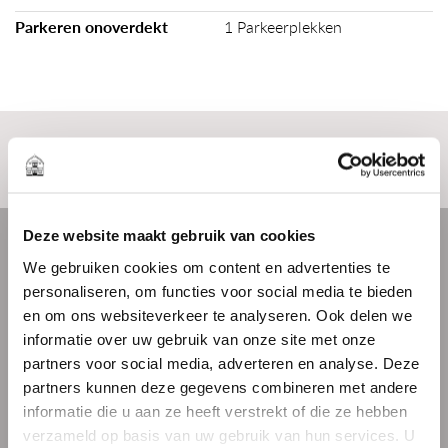
- verlichting
Parkeren onoverdekt
1 Parkeerplekken
- keuken
- toilet
- airco
- servicekosten internet en alarm: €59,22 per
maand
Locatie
- voorschot stookkosten: € 100,- per maand
Deze website maakt gebruik van cookies
KAART
STREETVIEW
HUURPRIJS
We gebruiken cookies om content en advertenties te
€1.150,00 exclusief B.T.W.
personaliseren, om functies voor social media te bieden
en om ons websiteverkeer te analyseren. Ook delen we
B.T.W.
informatie over uw gebruik van onze site met onze
partners voor social media, adverteren en analyse. Deze
Verhuurder zal opteren voor een met B.T.W.
partners kunnen deze gegevens combineren met andere
belaste verhuur, huurder verleent hiertoe zijn
BEKIJK KAART
informatie die u aan ze heeft verstrekt of die ze hebben
medewerking en verklaart voor tenminste 90%
verzameld op basis van uw gebruik van hun services. U