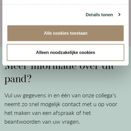
belaste prestaties te leveren.
gaat akkoord met onze cookies als u onze website blijft
gebruiken.
Details tonen
HUURTERMIJN
Uitgangspunt huurovereenkomst 5 + 5 jaar,
Alle cookies toestaan
kortere termijnen in overleg.
Alleen noodzakelijke cookies
HUURPRIJSBETALING
Meer informatie over dit
De betaling van de huur de eventueel
verschuldigde omzetbelasting vindt elke
pand?
maanden bij vooruitbetaling plaats.
Vul uw gegevens in en één van onze collega's
ZEKERHEIDSTELLING
neemt zo snel mogelijk contact met u op voor
Bij ondertekening van de huurovereenkomst zal
het maken van een afspraak of het
huurder een bankgarantie stellen of een
beantwoorden van uw vragen.
waarborgsom storten ter grootte van 3 maanden